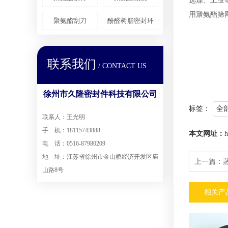
选煤、工业
用聚氨酯筛
聚氨酯刮刀
酚醛树脂密封环
联系我们
/ CONTACT US
徐州市久隆密封件科技有限公司
标签：
全
联系人：王光明
手 机：18115743888
本文网址：
h
电 话：0516-87980209
地 址：江苏省徐州市金山桥经济开发区庙
上一篇：
山路8号
相关产