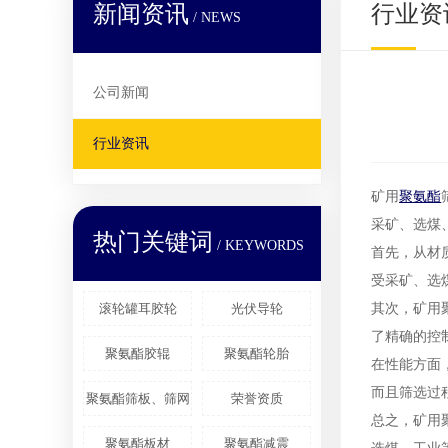
新闻资讯
行业资
/ NEWS
公司新闻
行业资讯
矿用
聚氨酯
采矿、选煤
热门关键词
/ KEYWORDS
首先，从材
受采矿、选
滚轮罐耳胶轮
光伏导轮
其次，矿用
了精确的控
聚氨酯胶辊
聚氨酯轮胎
在性能方面
而且筛选过
聚氨酯筛板、筛网
荣誉资质
总之，矿用
聚氨酯板材
聚氨酯减震