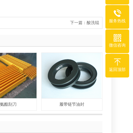
服务热线
下一篇：
酸洗辊
微信咨询
返回顶部
氨酯刮刀
履带链节油封
切片机