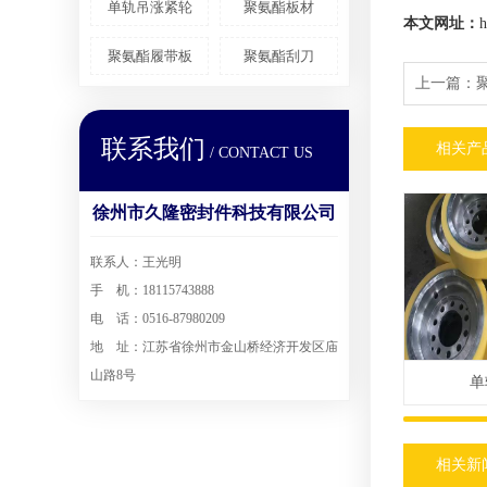
单轨吊涨紧轮
聚氨酯板材
本文网址：
h
聚氨酯履带板
聚氨酯刮刀
上一篇：
联系我们
相关产
/ CONTACT US
徐州市久隆密封件科技有限公司
联系人：王光明
手 机：18115743888
电 话：0516-87980209
地 址：江苏省徐州市金山桥经济开发区庙
山路8号
单
相关新