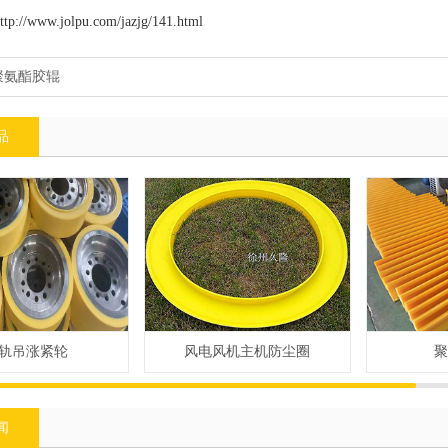
ttp://www.jolpu.com/jazjg/141.html
聚氨酯胶辊
品
轨吊涨紧轮
风电风机主机防尘圈
聚
闻