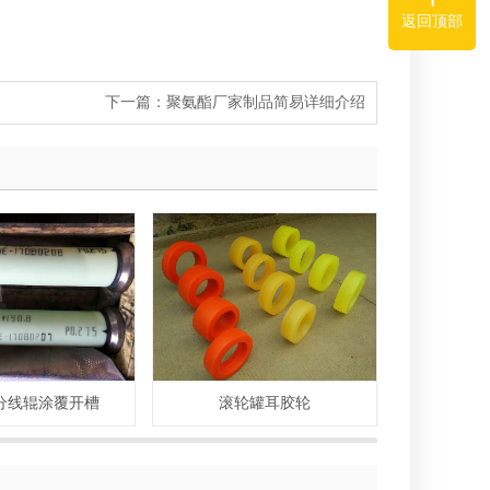
返回顶部
下一篇：
聚氨酯厂家制品简易详细介绍
分线辊涂覆开槽
滚轮罐耳胶轮
聚