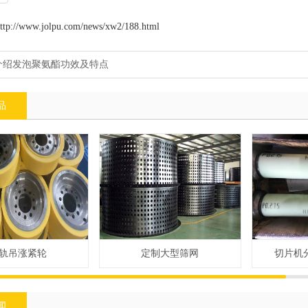
ttp://www.jolpu.com/news/xw2/188.html
介绍发泡聚氨酯功效及特点
品
轨吊涨紧轮
定制大型筛网
切片机
闻