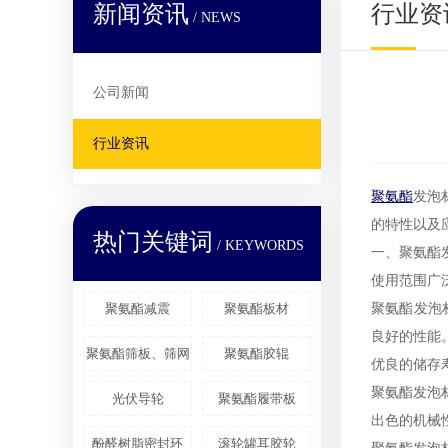
新闻资讯
行业资
/ NEWS
公司新闻
行业资讯
聚氨酯
发泡
的特性以及
热门关键词
/ KEYWORDS
一、聚氨酯
使用范围广
聚氨酯减震
聚氨酯板材
聚氨酯发泡
良好的性能
聚氨酯筛板、筛网
聚氨酯胶辊
优良的储存
聚氨酯发泡
光伏导轮
聚氨酯履带板
出色的机械
酚醛树脂密封环
滚轮罐耳胶轮