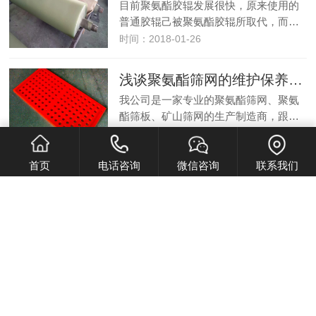
目前聚氨酯胶辊发展很快，原来使用的
普通胶辊己被聚氨酯胶辊所取代，而…
时间：2018-01-26
浅谈聚氨酯筛网的维护保养知识
我公司是一家专业的聚氨酯筛网、聚氨
酯筛板、矿山筛网的生产制造商，跟…
时间：2018-01-26
首页
电话咨询
微信咨询
联系我们
浅谈聚氨酯筛板的相关知识
一、振动电机激振力大小：
振动电机是振动筛分机械的振动源，激
振力…
时间：2018-01-26
聚氨酯筛板的最佳使用温度
聚氨酯保温材料普温料耐温120度，高温